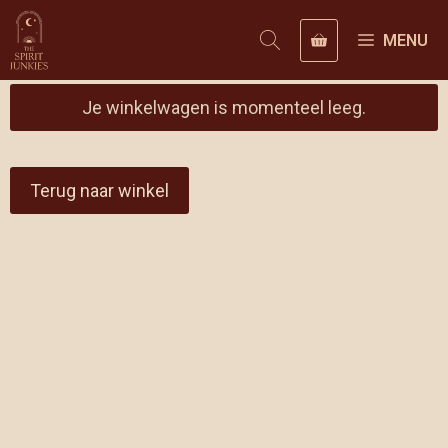
Ga
naar
MENU
de
inhoud
Je winkelwagen is momenteel leeg.
Terug naar winkel