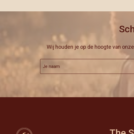
Sch
Wij houden je op de hoogte van onz
Je
naam
(Vereist)
Voornaam
The S