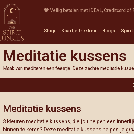
Ga
Veilig betalen met iDEAL, Creditcard of
naar
de
inhoud
Shop
Kaartje trekken
Blogs
Spiri
Meditatie kussens
Maak van mediteren een feestje. Deze zachte meditatie kussens
Meditatie kussens
3 kleuren meditatie kussens, die jou helpen een innerlijk
binnen te keren? Deze meditatie kussens helpen je graa